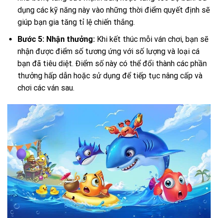
dụng các kỹ năng này vào những thời điểm quyết định sẽ
giúp bạn gia tăng tỉ lệ chiến thắng.
Bước 5: Nhận thưởng:
Khi kết thúc mỗi ván chơi, bạn sẽ
nhận được điểm số tương ứng với số lượng và loại cá
bạn đã tiêu diệt. Điểm số này có thể đổi thành các phần
thưởng hấp dẫn hoặc sử dụng để tiếp tục nâng cấp và
chơi các ván sau.