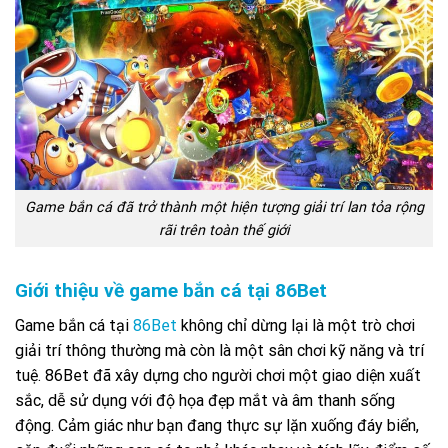
Game bắn cá đã trở thành một hiện tượng giải trí lan tỏa rộng
rãi trên toàn thế giới
Giới thiệu về game bắn cá tại 86Bet
Game bắn cá tại
86Bet
không chỉ dừng lại là một trò chơi
giải trí thông thường mà còn là một sân chơi kỹ năng và trí
tuệ. 86Bet đã xây dựng cho người chơi một giao diện xuất
sắc, dễ sử dụng với độ họa đẹp mắt và âm thanh sống
động. Cảm giác như bạn đang thực sự lặn xuống đáy biển,