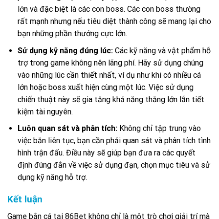
lớn và đặc biệt là các con boss. Các con boss thường
rất mạnh nhưng nếu tiêu diệt thành công sẽ mang lại cho
bạn những phần thưởng cực lớn.
Sử dụng kỹ năng đúng lúc:
Các kỹ năng và vật phẩm hỗ
trợ trong game không nên lãng phí. Hãy sử dụng chúng
vào những lúc cần thiết nhất, ví dụ như khi có nhiều cá
lớn hoặc boss xuất hiện cùng một lúc. Việc sử dụng
chiến thuật này sẽ gia tăng khả năng thắng lớn lẫn tiết
kiệm tài nguyên.
Luôn quan sát và phân tích:
Không chỉ tập trung vào
việc bắn liên tục, bạn cần phải quan sát và phân tích tình
hình trận đấu. Điều này sẽ giúp bạn đưa ra các quyết
định đúng đắn về việc sử dụng đạn, chọn mục tiêu và sử
dụng kỹ năng hỗ trợ.
Kết luận
Game bắn cá tại 86Bet không chỉ là một trò chơi giải trí mà