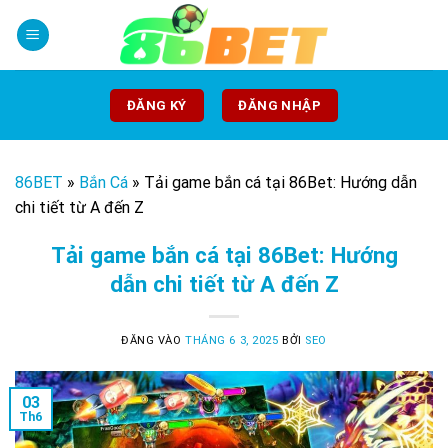
Bỏ
qua
nội
dung
ĐĂNG KÝ
ĐĂNG NHẬP
86BET
»
Bắn Cá
»
Tải game bắn cá tại 86Bet: Hướng dẫn
chi tiết từ A đến Z
Tải game bắn cá tại 86Bet: Hướng
dẫn chi tiết từ A đến Z
ĐĂNG VÀO
THÁNG 6 3, 2025
BỞI
SEO
03
Th6