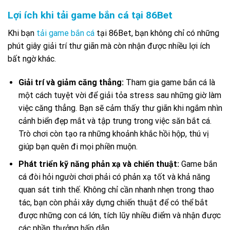
Lợi ích khi tải game bắn cá tại 86Bet
Khi bạn
tải game bắn cá
tại 86Bet, bạn không chỉ có những
phút giây giải trí thư giãn mà còn nhận được nhiều lợi ích
bất ngờ khác.
Giải trí và giảm căng thẳng:
Tham gia game bắn cá là
một cách tuyệt vời để giải tỏa stress sau những giờ làm
việc căng thẳng. Bạn sẽ cảm thấy thư giãn khi ngắm nhìn
cảnh biển đẹp mắt và tập trung trong việc săn bắt cá.
Trò chơi còn tạo ra những khoảnh khắc hồi hộp, thú vị
giúp bạn quên đi mọi phiền muộn.
Phát triển kỹ năng phản xạ và chiến thuật:
Game bắn
cá đòi hỏi người chơi phải có phản xạ tốt và khả năng
quan sát tinh thế. Không chỉ cần nhanh nhẹn trong thao
tác, bạn còn phải xây dựng chiến thuật để có thể bắt
được những con cá lớn, tích lũy nhiều điểm và nhận được
các phần thưởng hấp dẫn.