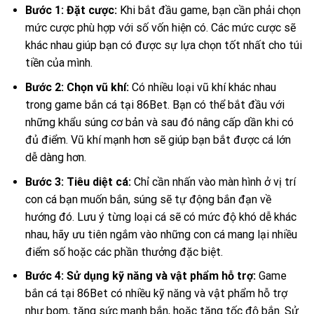
Bước 1: Đặt cược:
Khi bắt đầu game, bạn cần phải chọn
mức cược phù hợp với số vốn hiện có. Các mức cược sẽ
khác nhau giúp bạn có được sự lựa chọn tốt nhất cho túi
tiền của mình.
Bước 2: Chọn vũ khí:
Có nhiều loại vũ khí khác nhau
trong game bắn cá tại 86Bet. Bạn có thể bắt đầu với
những khẩu súng cơ bản và sau đó nâng cấp dần khi có
đủ điểm. Vũ khí mạnh hơn sẽ giúp bạn bắt được cá lớn
dễ dàng hơn.
Bước 3: Tiêu diệt cá:
Chỉ cần nhấn vào màn hình ở vị trí
con cá bạn muốn bắn, súng sẽ tự động bắn đạn về
hướng đó. Lưu ý từng loại cá sẽ có mức độ khó dễ khác
nhau, hãy ưu tiên ngắm vào những con cá mang lại nhiều
điểm số hoặc các phần thưởng đặc biệt.
Bước 4: Sử dụng kỹ năng và vật phẩm hỗ trợ:
Game
bắn cá tại 86Bet có nhiều kỹ năng và vật phẩm hỗ trợ
như bom, tăng sức mạnh bắn, hoặc tăng tốc độ bắn. Sử